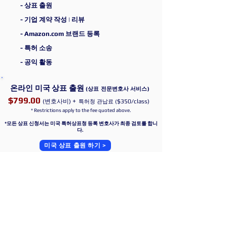
​- 상표 출원
- 기업 계
약 작성 | 리뷰
​- Amazon.com
브랜드 등록
​- 특허 소송
​- 공익 활동
온라인 미국 상표 출원
(상표 전문변호사 서비스)
$799.00
+
(변호사비)
$350/class)
특허청 관납료 (
* Restrictions apply to the fee quoted above.
*모든 상표 신청서는 미국 특허상표청 등록 변호사가 최종 검토를 합니
다.
미국 상표 출원 하기 >
JIKIM LAW
- Attorneys at Law
T.
201 777 0643
|
E.
legal@JIKIMLAW.com
NEW YORK, NY, U.S.A.
*1632
First Ave #203, New York, NY 10028, USA