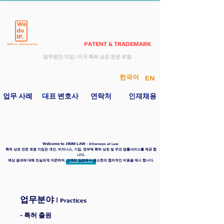
JIKIM LAW
PATENT & TRADEMARK
​법무법인 지킴
I
미국 특허 상표 전문 로펌
한국어
EN
​업무 사례
​ 대표 변호사
​연락처​
인재채용
Welcome to JIKIM LAW
- Attorneys at Law
특허 상표 전문 로펌 지킴은 개인, 비지니스, 기업, 정부에 특허 상표 및 주요 법률서비스를 제공 합
니다.
예상 결과에 대해 진실되게 자문하며, 고객의 입장에서 최소한의 합리적인 비용을 제시 합니다.
LEARN MORE
업무분야
I
Practices
- 특허 출원